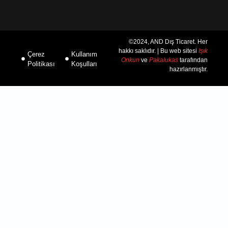
©2024, AND Dış Ticaret. Her
hakkı saklıdır. | Bu web sitesi
Işık
Çerez
Kullanım
Onkun
ve
Pakalukas
tarafından
Politikası
Koşulları
hazırlanmıştır.