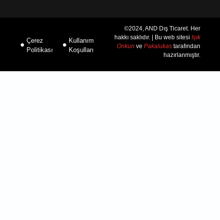
©2024, AND Dış Ticaret. Her
hakkı saklıdır. | Bu web sitesi
Işık
Çerez
Kullanım
Onkun
ve
Pakalukas
tarafından
Politikası
Koşulları
hazırlanmıştır.